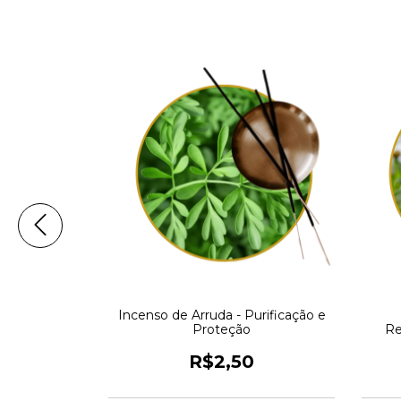
 - Repelente
Incenso de Arruda - Purificação e
tos
Proteção
Re
0
R$2,50