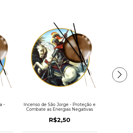
a -
Incenso de São Jorge - Proteção e
Incenso de 
Combate as Energias Negativas
R$2,50