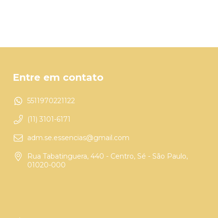
Entre em contato
5511970221122
(11) 3101-6171
adm.se.essencias@gmail.com
Rua Tabatinguera, 440 - Centro, Sé - São Paulo,
01020-000