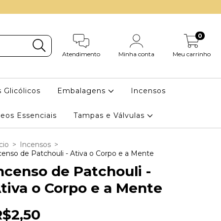
0
Atendimento
Minha conta
Meu carrinho
 Glicólicos
Embalagens
Incensos
eos Essenciais
Tampas e Válvulas
cio
>
Incensos
>
censo de Patchouli - Ativa o Corpo e a Mente
ncenso de Patchouli -
tiva o Corpo e a Mente
R$2,50