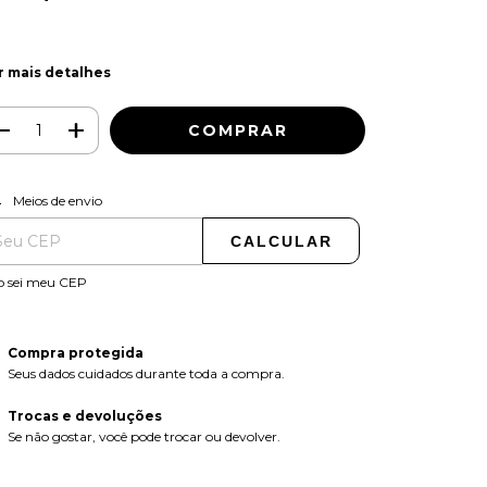
r mais detalhes
ALTERAR CEP
regas para o CEP:
Meios de envio
CALCULAR
o sei meu CEP
Compra protegida
Seus dados cuidados durante toda a compra.
Trocas e devoluções
Se não gostar, você pode trocar ou devolver.