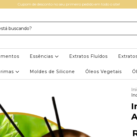
Cupom de desconto no seu primeiro pedido em todo o site!
igmentos
Essências
Extratos Fluídos
Extratos
Primas
Moldes de Silicone
Óleos Vegetais
Ól
Iní
In
I
A