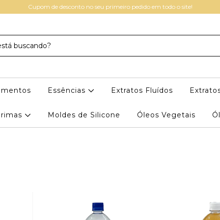
Cupom de desconto no seu primeiro pedido em todo o site!
igmentos
Essências
Extratos Fluídos
Extratos
Primas
Moldes de Silicone
Óleos Vegetais
Ól