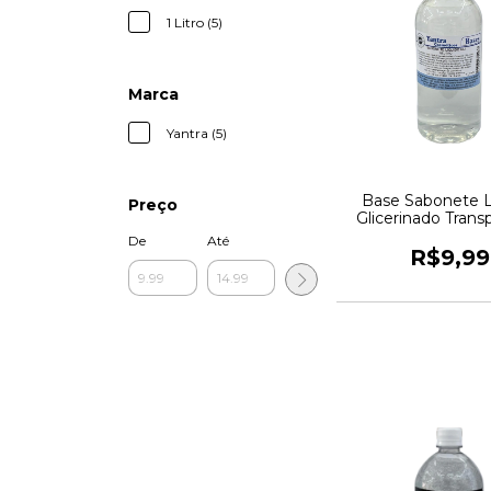
1 Litro (5)
Marca
Yantra (5)
Base Sabonete L
Preço
Glicerinado Trans
De
Até
R$9,99