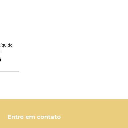
íquido
a
9
Entre em contato