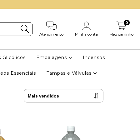
0
Atendimento
Minha conta
Meu carrinho
 Glicólicos
Embalagens
Incensos
eos Essenciais
Tampas e Válvulas